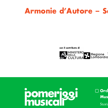
Armonie d’Autore – Se
Orc
Musi
Stori