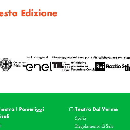
sta Edizione
hestra I Pomeriggi
Teatro Dal Verme
cali
Storia
a
Regolamento di Sala