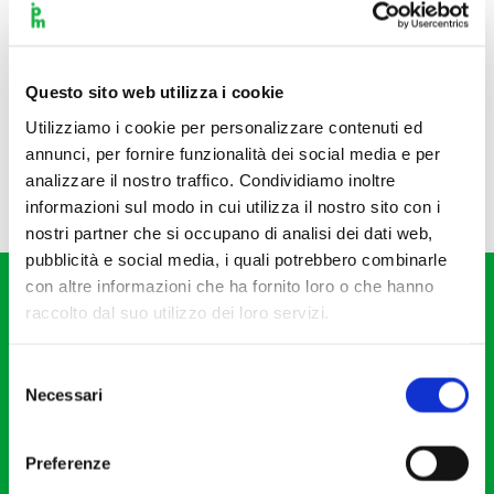
Questo sito web utilizza i cookie
Utilizziamo i cookie per personalizzare contenuti ed
annunci, per fornire funzionalità dei social media e per
analizzare il nostro traffico. Condividiamo inoltre
informazioni sul modo in cui utilizza il nostro sito con i
nostri partner che si occupano di analisi dei dati web,
pubblicità e social media, i quali potrebbero combinarle
con altre informazioni che ha fornito loro o che hanno
raccolto dal suo utilizzo dei loro servizi.
Selezione
Necessari
del
Fondazione I Pomeriggi Musicali
consenso
Via S. Giovanni sul Muro, 2
Preferenze
20121 Milano