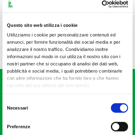
Questo sito web utilizza i cookie
Utilizziamo i cookie per personalizzare contenuti ed
annunci, per fornire funzionalità dei social media e per
analizzare il nostro traffico. Condividiamo inoltre
informazioni sul modo in cui utilizza il nostro sito con i
nostri partner che si occupano di analisi dei dati web,
pubblicità e social media, i quali potrebbero combinarle
con altre informazioni che ha fornito loro o che hanno
raccolto dal suo utilizzo dei loro servizi.
Selezione
Necessari
del
Fondazione I Pomeriggi Musicali
consenso
Via S. Giovanni sul Muro, 2
Preferenze
20121 Milano