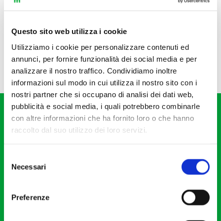
Questo sito web utilizza i cookie
Utilizziamo i cookie per personalizzare contenuti ed
annunci, per fornire funzionalità dei social media e per
analizzare il nostro traffico. Condividiamo inoltre
informazioni sul modo in cui utilizza il nostro sito con i
nostri partner che si occupano di analisi dei dati web,
pubblicità e social media, i quali potrebbero combinarle
con altre informazioni che ha fornito loro o che hanno
raccolto dal suo utilizzo dei loro servizi.
Selezione
Fondazione I Pomeriggi Musicali
Necessari
del
Via S. Giovanni sul Muro, 2
consenso
20121 Milano
Preferenze
Partita Iva 04410060158
Cod. Fisc. 80078650159