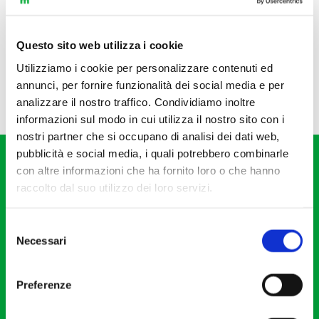
Questo sito web utilizza i cookie
Utilizziamo i cookie per personalizzare contenuti ed
annunci, per fornire funzionalità dei social media e per
analizzare il nostro traffico. Condividiamo inoltre
informazioni sul modo in cui utilizza il nostro sito con i
nostri partner che si occupano di analisi dei dati web,
pubblicità e social media, i quali potrebbero combinarle
con altre informazioni che ha fornito loro o che hanno
raccolto dal suo utilizzo dei loro servizi.
Selezione
Fondazione I Pomeriggi Musicali
Necessari
del
Via S. Giovanni sul Muro, 2
consenso
20121 Milano
Preferenze
Partita Iva 04410060158
Cod. Fisc. 80078650159