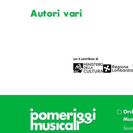
Autori vari
Orc
Musi
Stori