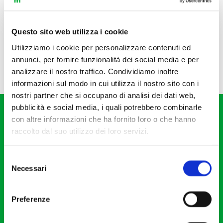
Questo sito web utilizza i cookie
Utilizziamo i cookie per personalizzare contenuti ed
annunci, per fornire funzionalità dei social media e per
analizzare il nostro traffico. Condividiamo inoltre
informazioni sul modo in cui utilizza il nostro sito con i
nostri partner che si occupano di analisi dei dati web,
pubblicità e social media, i quali potrebbero combinarle
con altre informazioni che ha fornito loro o che hanno
raccolto dal suo utilizzo dei loro servizi.
Selezione
Fondazione I Pomeriggi Musicali
Necessari
del
Via S. Giovanni sul Muro, 2
consenso
20121 Milano
Preferenze
Partita Iva 04410060158
Cod. Fisc. 80078650159