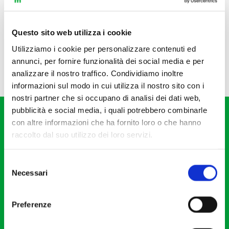
Questo sito web utilizza i cookie
Utilizziamo i cookie per personalizzare contenuti ed
annunci, per fornire funzionalità dei social media e per
analizzare il nostro traffico. Condividiamo inoltre
informazioni sul modo in cui utilizza il nostro sito con i
nostri partner che si occupano di analisi dei dati web,
pubblicità e social media, i quali potrebbero combinarle
con altre informazioni che ha fornito loro o che hanno
raccolto dal suo utilizzo dei loro servizi.
Selezione
Fondazione I Pomeriggi Musicali
Necessari
del
Via S. Giovanni sul Muro, 2
consenso
20121 Milano
Preferenze
Partita Iva 04410060158
Cod. Fisc. 80078650159