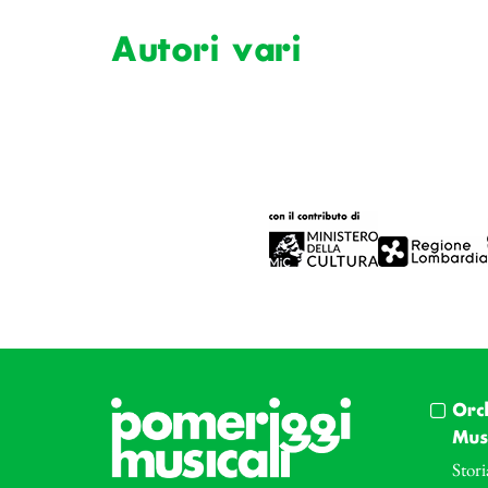
Autori vari
Orc
Musi
Stori