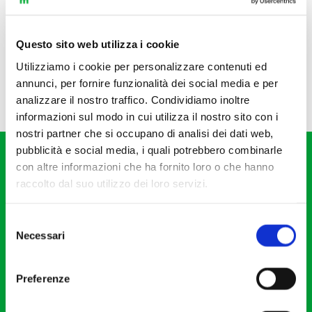
Questo sito web utilizza i cookie
Utilizziamo i cookie per personalizzare contenuti ed
annunci, per fornire funzionalità dei social media e per
analizzare il nostro traffico. Condividiamo inoltre
informazioni sul modo in cui utilizza il nostro sito con i
nostri partner che si occupano di analisi dei dati web,
pubblicità e social media, i quali potrebbero combinarle
con altre informazioni che ha fornito loro o che hanno
raccolto dal suo utilizzo dei loro servizi.
Selezione
Fondazione I Pomeriggi Musicali
Necessari
del
Via S. Giovanni sul Muro, 2
consenso
20121 Milano
Preferenze
Partita Iva 04410060158
Cod. Fisc. 80078650159