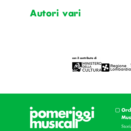
Autori vari
Orc
Musi
Stori