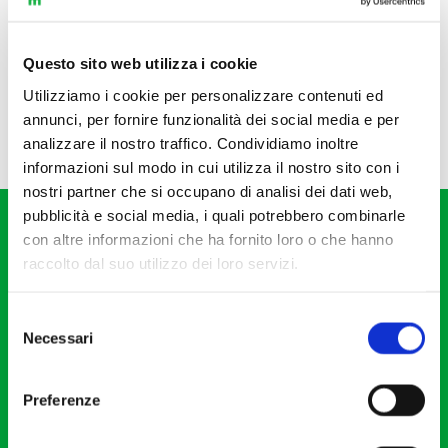
Questo sito web utilizza i cookie
Utilizziamo i cookie per personalizzare contenuti ed
annunci, per fornire funzionalità dei social media e per
analizzare il nostro traffico. Condividiamo inoltre
informazioni sul modo in cui utilizza il nostro sito con i
nostri partner che si occupano di analisi dei dati web,
pubblicità e social media, i quali potrebbero combinarle
con altre informazioni che ha fornito loro o che hanno
raccolto dal suo utilizzo dei loro servizi.
Selezione
Fondazione I Pomeriggi Musicali
Necessari
del
Via S. Giovanni sul Muro, 2
consenso
20121 Milano
Preferenze
Partita Iva 04410060158
Cod. Fisc. 80078650159