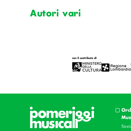
Autori vari
Orc
Musi
Stori