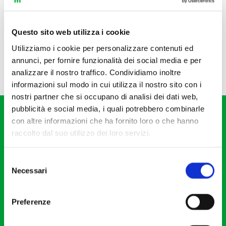
Questo sito web utilizza i cookie
Utilizziamo i cookie per personalizzare contenuti ed
annunci, per fornire funzionalità dei social media e per
analizzare il nostro traffico. Condividiamo inoltre
informazioni sul modo in cui utilizza il nostro sito con i
nostri partner che si occupano di analisi dei dati web,
pubblicità e social media, i quali potrebbero combinarle
con altre informazioni che ha fornito loro o che hanno
raccolto dal suo utilizzo dei loro servizi.
Selezione
Fondazione I Pomeriggi Musicali
Necessari
del
Via S. Giovanni sul Muro, 2
consenso
20121 Milano
Preferenze
Partita Iva 04410060158
Cod. Fisc. 80078650159