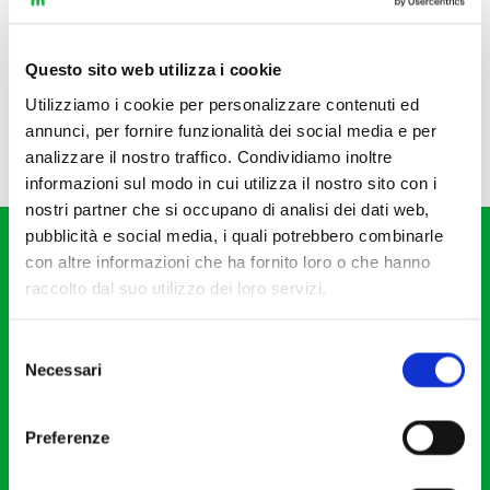
Questo sito web utilizza i cookie
Utilizziamo i cookie per personalizzare contenuti ed
annunci, per fornire funzionalità dei social media e per
analizzare il nostro traffico. Condividiamo inoltre
informazioni sul modo in cui utilizza il nostro sito con i
nostri partner che si occupano di analisi dei dati web,
pubblicità e social media, i quali potrebbero combinarle
con altre informazioni che ha fornito loro o che hanno
raccolto dal suo utilizzo dei loro servizi.
Selezione
Fondazione I Pomeriggi Musicali
Necessari
del
Via S. Giovanni sul Muro, 2
consenso
20121 Milano
Preferenze
Partita Iva 04410060158
Cod. Fisc. 80078650159