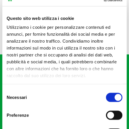
Questo sito web utilizza i cookie
Utilizziamo i cookie per personalizzare contenuti ed
annunci, per fornire funzionalità dei social media e per
analizzare il nostro traffico. Condividiamo inoltre
informazioni sul modo in cui utilizza il nostro sito con i
nostri partner che si occupano di analisi dei dati web,
pubblicità e social media, i quali potrebbero combinarle
con altre informazioni che ha fornito loro o che hanno
raccolto dal suo utilizzo dei loro servizi.
Selezione
Fondazione I Pomeriggi Musicali
Necessari
del
Via S. Giovanni sul Muro, 2
consenso
20121 Milano
Preferenze
Partita Iva 04410060158
Cod. Fisc. 80078650159