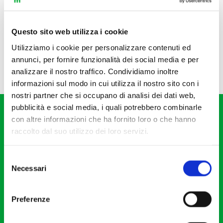
Questo sito web utilizza i cookie
Utilizziamo i cookie per personalizzare contenuti ed
annunci, per fornire funzionalità dei social media e per
analizzare il nostro traffico. Condividiamo inoltre
informazioni sul modo in cui utilizza il nostro sito con i
nostri partner che si occupano di analisi dei dati web,
pubblicità e social media, i quali potrebbero combinarle
con altre informazioni che ha fornito loro o che hanno
raccolto dal suo utilizzo dei loro servizi.
Selezione
Fondazione I Pomeriggi Musicali
Necessari
del
Via S. Giovanni sul Muro, 2
consenso
20121 Milano
Preferenze
Partita Iva 04410060158
Cod. Fisc. 80078650159