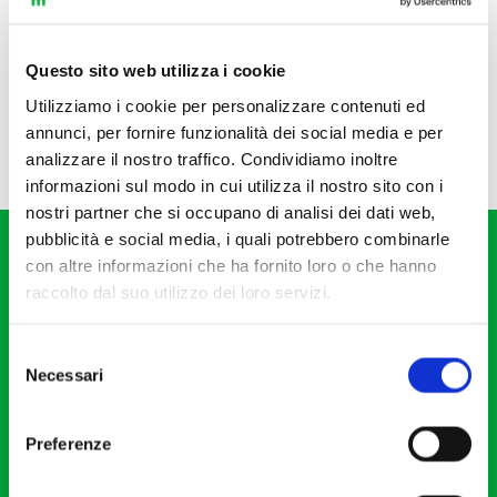
Questo sito web utilizza i cookie
Utilizziamo i cookie per personalizzare contenuti ed
annunci, per fornire funzionalità dei social media e per
analizzare il nostro traffico. Condividiamo inoltre
informazioni sul modo in cui utilizza il nostro sito con i
nostri partner che si occupano di analisi dei dati web,
pubblicità e social media, i quali potrebbero combinarle
con altre informazioni che ha fornito loro o che hanno
raccolto dal suo utilizzo dei loro servizi.
Selezione
Fondazione I Pomeriggi Musicali
Necessari
del
Via S. Giovanni sul Muro, 2
consenso
20121 Milano
Preferenze
Partita Iva 04410060158
Cod. Fisc. 80078650159