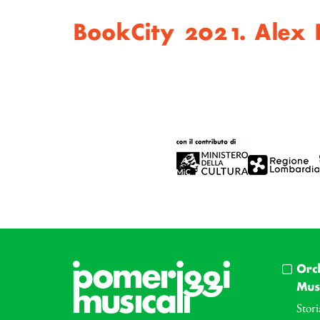
BookCity 2021. Alex B
Orc
Musi
Stori