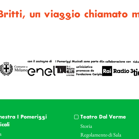
ritti, un viaggio chiamato m
hestra I Pomeriggi
Teatro Dal Verme
cali
Storia
a
Regolamento di Sala