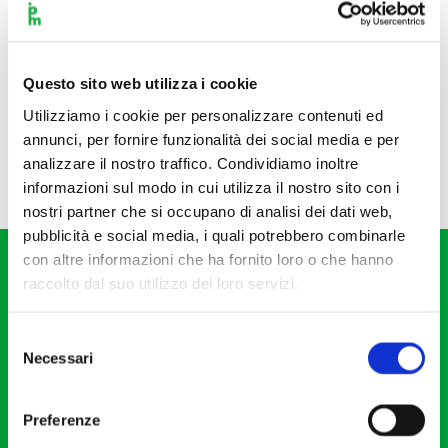
Questo sito web utilizza i cookie
Utilizziamo i cookie per personalizzare contenuti ed
annunci, per fornire funzionalità dei social media e per
analizzare il nostro traffico. Condividiamo inoltre
informazioni sul modo in cui utilizza il nostro sito con i
nostri partner che si occupano di analisi dei dati web,
pubblicità e social media, i quali potrebbero combinarle
con altre informazioni che ha fornito loro o che hanno
raccolto dal suo utilizzo dei loro servizi.
Selezione
Necessari
del
Fondazione I Pomeriggi Musicali
consenso
Via S. Giovanni sul Muro, 2
Preferenze
20121 Milano