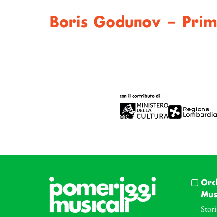
Boris Godunov – Prim
Orc
Musi
Stori