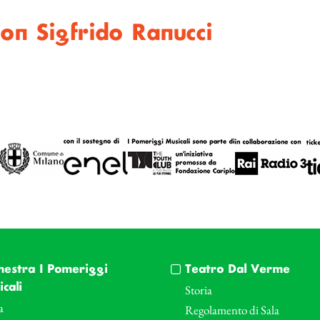
on Sigfrido Ranucci
hestra I Pomeriggi
Teatro Dal Verme
cali
Storia
a
Regolamento di Sala