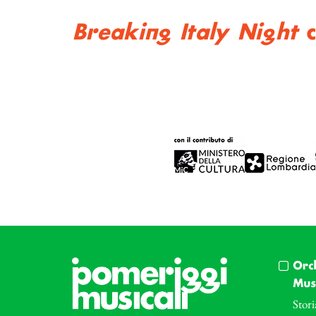
Breaking Italy Night
c
Orc
Musi
Stori