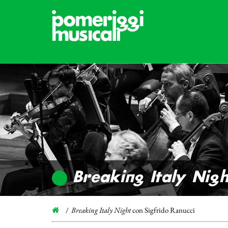
Breaking Italy Nigh
Breaking Italy Night
con Sigfrido Ranucci