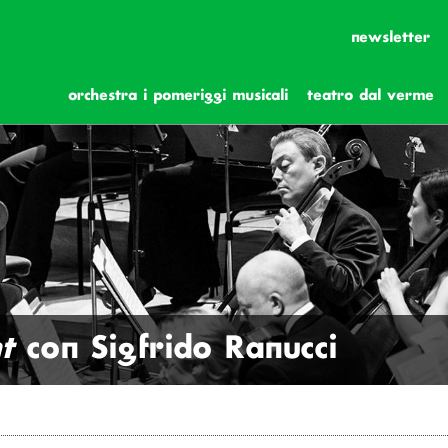
newsletter
orchestra i pomeriggi musicali
teatro dal verme
t
con Sigfrido Ranucci