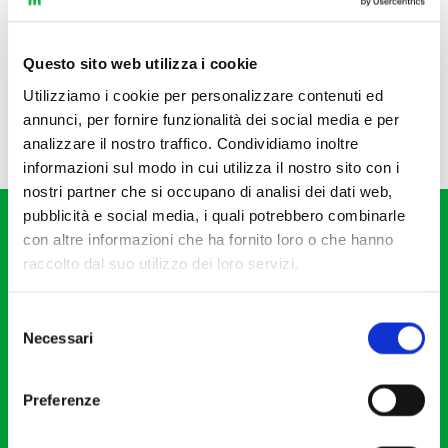
Questo sito web utilizza i cookie
Utilizziamo i cookie per personalizzare contenuti ed
annunci, per fornire funzionalità dei social media e per
analizzare il nostro traffico. Condividiamo inoltre
informazioni sul modo in cui utilizza il nostro sito con i
nostri partner che si occupano di analisi dei dati web,
pubblicità e social media, i quali potrebbero combinarle
con altre informazioni che ha fornito loro o che hanno
raccolto dal suo utilizzo dei loro servizi.
Selezione
Fondazione I Pomeriggi Musicali
Necessari
del
Via S. Giovanni sul Muro, 2
consenso
20121 Milano
Preferenze
Partita Iva 04410060158
Cod. Fisc. 80078650159