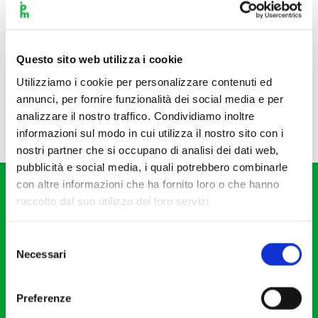
Questo sito web utilizza i cookie
Utilizziamo i cookie per personalizzare contenuti ed
annunci, per fornire funzionalità dei social media e per
analizzare il nostro traffico. Condividiamo inoltre
informazioni sul modo in cui utilizza il nostro sito con i
nostri partner che si occupano di analisi dei dati web,
pubblicità e social media, i quali potrebbero combinarle
con altre informazioni che ha fornito loro o che hanno
raccolto dal suo utilizzo dei loro servizi.
Selezione
Necessari
del
Fondazione I Pomeriggi Musicali
consenso
Via S. Giovanni sul Muro, 2
Preferenze
20121 Milano