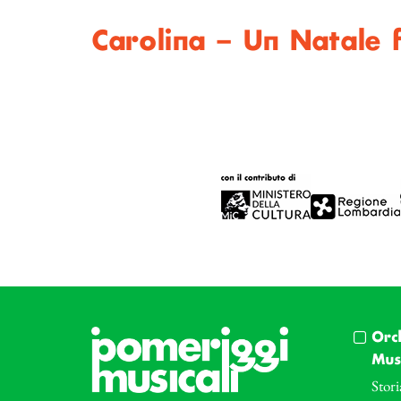
Carolina – Un Natale 
Orc
Musi
Stori