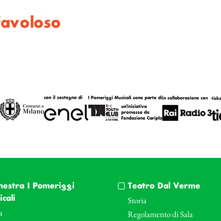
favoloso
hestra I Pomeriggi
Teatro Dal Verme
cali
Storia
a
Regolamento di Sala