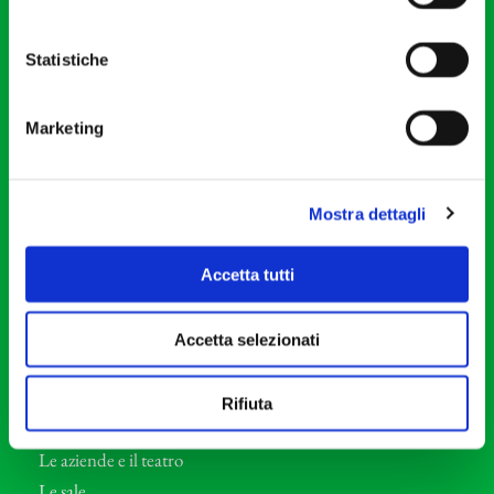
20121 Milano
Partita Iva 04410060158
Statistiche
Cod. Fisc. 80078650159
Tel: +39 02 87905
Marketing
Teatro Dal Verme
Via S. Giovanni sul Muro, 2
20121 Milano
Mostra dettagli
Orchestra I Pomeriggi Musicali
Accetta tutti
Storia
Direttore Artistico
Accetta selezionati
Direttore emerito
Professori d’Orchestra
Rifiuta
Eventi Corporate
Le aziende e il teatro
Le sale