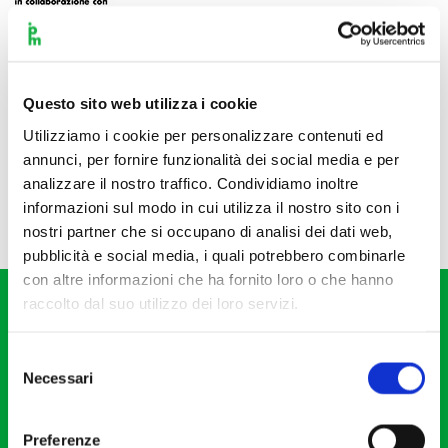
Questo sito web utilizza i cookie
Utilizziamo i cookie per personalizzare contenuti ed
annunci, per fornire funzionalità dei social media e per
analizzare il nostro traffico. Condividiamo inoltre
informazioni sul modo in cui utilizza il nostro sito con i
nostri partner che si occupano di analisi dei dati web,
pubblicità e social media, i quali potrebbero combinarle
con altre informazioni che ha fornito loro o che hanno
raccolto dal suo utilizzo dei loro servizi.
Selezione
Necessari
del
consenso
Fondazione I Pomeriggi Musicali
Via S. Giovanni sul Muro, 2
Preferenze