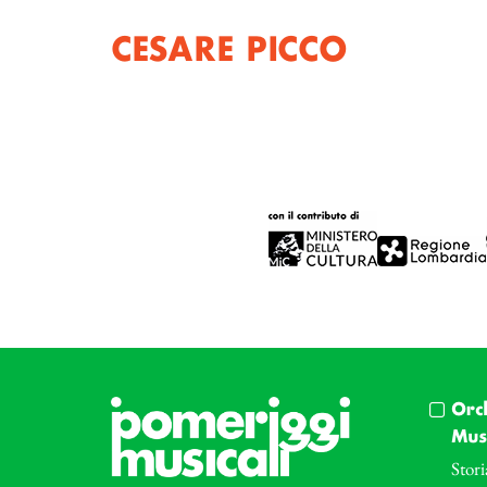
CESARE PICCO
Orc
Musi
Stori