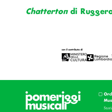
Chatterton
di Ruggero
Orc
Musi
Stori