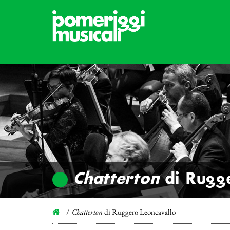
Chatterton
di Rugge
Chatterton
di Ruggero Leoncavallo