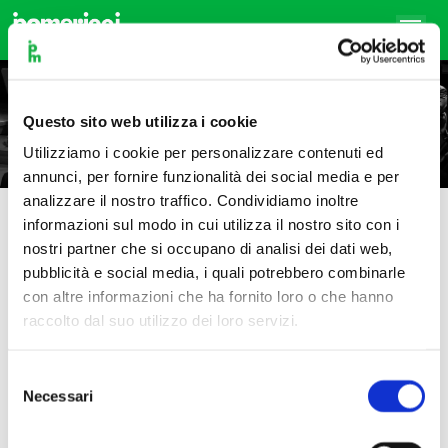
Questo sito web utilizza i cookie
Utilizziamo i cookie per personalizzare contenuti ed
Che cos’è la politica
annunci, per fornire funzionalità dei social media e per
analizzare il nostro traffico. Condividiamo inoltre
Che cos’è la politica
informazioni sul modo in cui utilizza il nostro sito con i
nostri partner che si occupano di analisi dei dati web,
pubblicità e social media, i quali potrebbero combinarle
con altre informazioni che ha fornito loro o che hanno
raccolto dal suo utilizzo dei loro servizi.
Che cos’è la politica
Selezione
Necessari
del
consenso