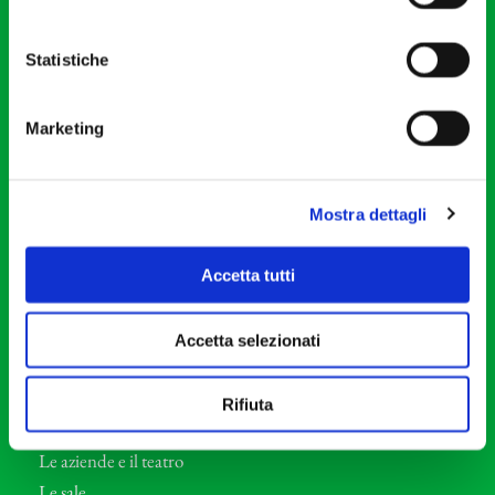
20121 Milano
Partita Iva 04410060158
Statistiche
Cod. Fisc. 80078650159
Tel: +39 02 87905
Marketing
Teatro Dal Verme
Via S. Giovanni sul Muro, 2
20121 Milano
Mostra dettagli
Orchestra I Pomeriggi Musicali
Accetta tutti
Storia
Direttore Artistico
Accetta selezionati
Direttore emerito
Professori d’Orchestra
Rifiuta
Eventi Corporate
Le aziende e il teatro
Le sale