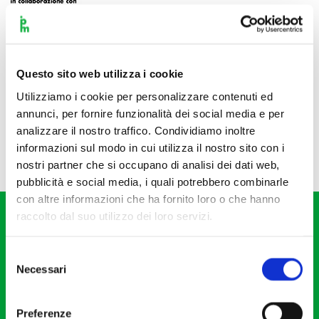
Questo sito web utilizza i cookie
Utilizziamo i cookie per personalizzare contenuti ed
annunci, per fornire funzionalità dei social media e per
analizzare il nostro traffico. Condividiamo inoltre
informazioni sul modo in cui utilizza il nostro sito con i
nostri partner che si occupano di analisi dei dati web,
pubblicità e social media, i quali potrebbero combinarle
con altre informazioni che ha fornito loro o che hanno
raccolto dal suo utilizzo dei loro servizi.
Selezione
Necessari
del
consenso
Fondazione I Pomeriggi Musicali
Via S. Giovanni sul Muro, 2
Preferenze