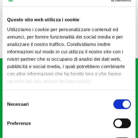
Questo sito web utilizza i cookie
Utilizziamo i cookie per personalizzare contenuti ed
annunci, per fornire funzionalità dei social media e per
analizzare il nostro traffico. Condividiamo inoltre
informazioni sul modo in cui utilizza il nostro sito con i
nostri partner che si occupano di analisi dei dati web,
pubblicità e social media, i quali potrebbero combinarle
con altre informazioni che ha fornito loro o che hanno
raccolto dal suo utilizzo dei loro servizi.
Selezione
Fondazione I Pomeriggi Musicali
Necessari
del
Via S. Giovanni sul Muro, 2
consenso
20121 Milano
Preferenze
Partita Iva 04410060158
Cod. Fisc. 80078650159