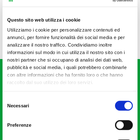
Questo sito web utilizza i cookie
Utilizziamo i cookie per personalizzare contenuti ed
annunci, per fornire funzionalità dei social media e per
analizzare il nostro traffico. Condividiamo inoltre
informazioni sul modo in cui utilizza il nostro sito con i
nostri partner che si occupano di analisi dei dati web,
pubblicità e social media, i quali potrebbero combinarle
con altre informazioni che ha fornito loro o che hanno
raccolto dal suo utilizzo dei loro servizi.
Selezione
Fondazione I Pomeriggi Musicali
Necessari
del
Via S. Giovanni sul Muro, 2
consenso
20121 Milano
Preferenze
Partita Iva 04410060158
Cod. Fisc. 80078650159