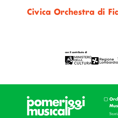
Civica Orchestra di Fi
Orc
Musi
Stori