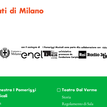
ati di Milano
hestra I Pomeriggi
Teatro Dal Verme
cali
Storia
a
Regolamento di Sala