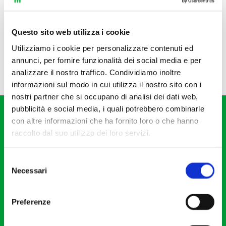
Questo sito web utilizza i cookie
Utilizziamo i cookie per personalizzare contenuti ed
annunci, per fornire funzionalità dei social media e per
analizzare il nostro traffico. Condividiamo inoltre
informazioni sul modo in cui utilizza il nostro sito con i
nostri partner che si occupano di analisi dei dati web,
pubblicità e social media, i quali potrebbero combinarle
con altre informazioni che ha fornito loro o che hanno
raccolto dal suo utilizzo dei loro servizi.
Selezione
Fondazione I Pomeriggi Musicali
Necessari
del
Via S. Giovanni sul Muro, 2
consenso
20121 Milano
Preferenze
Partita Iva 04410060158
Cod. Fisc. 80078650159