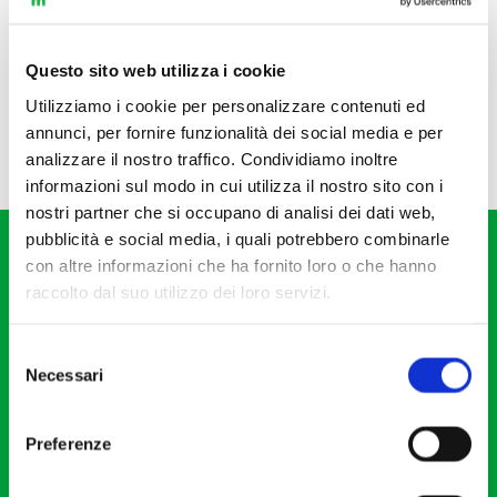
Questo sito web utilizza i cookie
Utilizziamo i cookie per personalizzare contenuti ed
annunci, per fornire funzionalità dei social media e per
analizzare il nostro traffico. Condividiamo inoltre
informazioni sul modo in cui utilizza il nostro sito con i
nostri partner che si occupano di analisi dei dati web,
pubblicità e social media, i quali potrebbero combinarle
con altre informazioni che ha fornito loro o che hanno
raccolto dal suo utilizzo dei loro servizi.
Selezione
Fondazione I Pomeriggi Musicali
Necessari
del
Via S. Giovanni sul Muro, 2
consenso
20121 Milano
Preferenze
Partita Iva 04410060158
Cod. Fisc. 80078650159