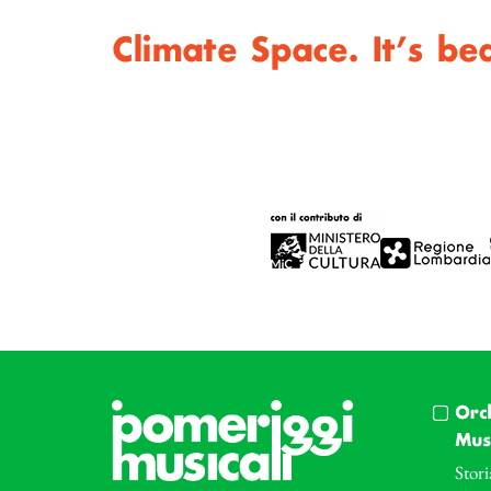
Climate Space. It’s be
Orc
Musi
Stori