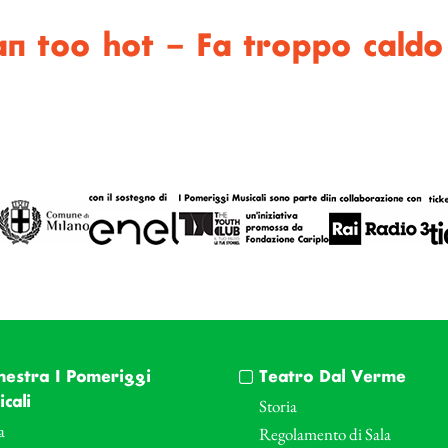
an too hot – Fa troppo caldo 
hestra I Pomeriggi
Teatro Dal Verme
cali
Storia
a
Regolamento di Sala