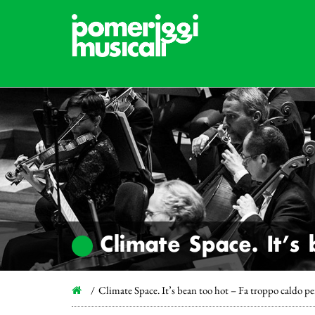
Climate Space. It’s
Climate Space. It’s bean too hot – Fa troppo caldo per