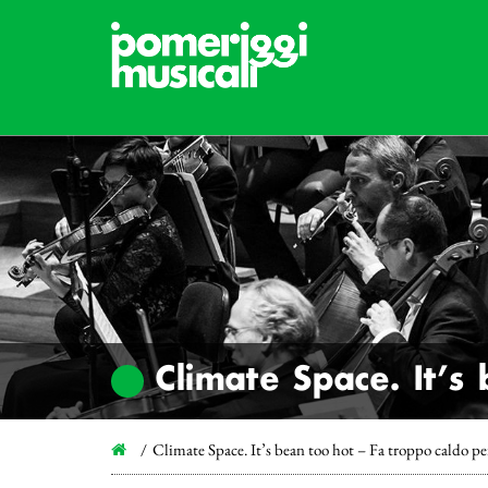
Climate Space. It’s
Climate Space. It’s bean too hot – Fa troppo caldo per