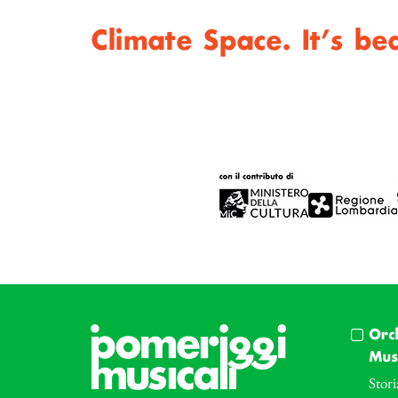
Climate Space. It’s be
Orc
Musi
Stori