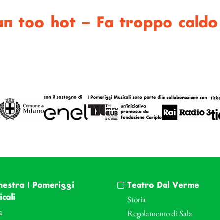
an too hot – Fa troppo caldo 
hestra I Pomeriggi
Teatro Dal Verme
cali
Storia
a
Regolamento di Sala