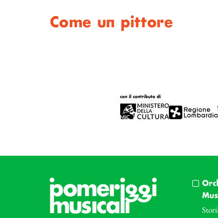
Come un pittore
Orc
Musi
Stori