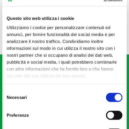
Questo sito web utilizza i cookie
Utilizziamo i cookie per personalizzare contenuti ed
annunci, per fornire funzionalità dei social media e per
analizzare il nostro traffico. Condividiamo inoltre
informazioni sul modo in cui utilizza il nostro sito con i
nostri partner che si occupano di analisi dei dati web,
pubblicità e social media, i quali potrebbero combinarle
con altre informazioni che ha fornito loro o che hanno
raccolto dal suo utilizzo dei loro servizi.
Selezione
Fondazione I Pomeriggi Musicali
Necessari
del
Via S. Giovanni sul Muro, 2
consenso
20121 Milano
Preferenze
Partita Iva 04410060158
Cod. Fisc. 80078650159