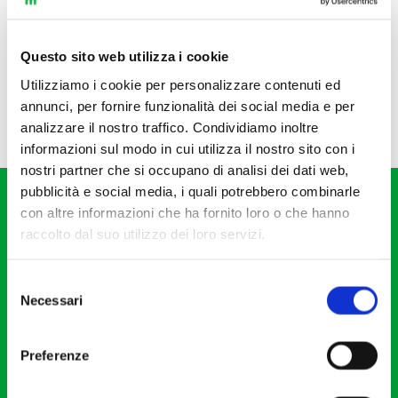
Questo sito web utilizza i cookie
Utilizziamo i cookie per personalizzare contenuti ed
annunci, per fornire funzionalità dei social media e per
analizzare il nostro traffico. Condividiamo inoltre
informazioni sul modo in cui utilizza il nostro sito con i
nostri partner che si occupano di analisi dei dati web,
pubblicità e social media, i quali potrebbero combinarle
con altre informazioni che ha fornito loro o che hanno
raccolto dal suo utilizzo dei loro servizi.
Selezione
Fondazione I Pomeriggi Musicali
Necessari
del
Via S. Giovanni sul Muro, 2
consenso
20121 Milano
Preferenze
Partita Iva 04410060158
Cod. Fisc. 80078650159