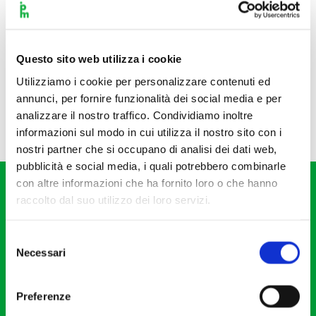
Questo sito web utilizza i cookie
Utilizziamo i cookie per personalizzare contenuti ed
annunci, per fornire funzionalità dei social media e per
analizzare il nostro traffico. Condividiamo inoltre
informazioni sul modo in cui utilizza il nostro sito con i
nostri partner che si occupano di analisi dei dati web,
pubblicità e social media, i quali potrebbero combinarle
con altre informazioni che ha fornito loro o che hanno
raccolto dal suo utilizzo dei loro servizi.
Selezione
Necessari
del
Fondazione I Pomeriggi Musicali
consenso
Via S. Giovanni sul Muro, 2
Preferenze
20121 Milano