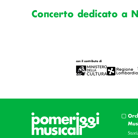
Concerto dedicato a N
Orc
Musi
Stori