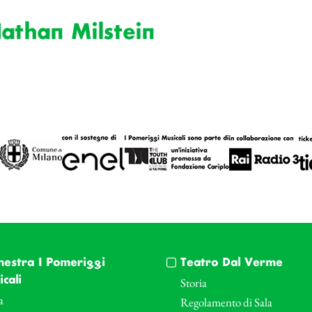
athan Milstein
hestra I Pomeriggi
Teatro Dal Verme
cali
Storia
a
Regolamento di Sala