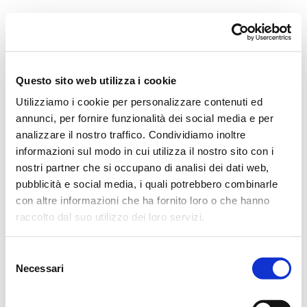
Orchestra i Pomeriggi Musicali
Governance
Storia
Direttore artistico
Direttore Emerito
Professori D’Orchestra
Questo sito web utilizza i cookie
Teatro Dal Verme
Utilizziamo i cookie per personalizzare contenuti ed
La Storia
I Protagonisti
annunci, per fornire funzionalità dei social media e per
I Festival
analizzare il nostro traffico. Condividiamo inoltre
Regolamento di Sala
informazioni sul modo in cui utilizza il nostro sito con i
Area Tecnica
Calendario
nostri partner che si occupano di analisi dei dati web,
Cartellone
pubblicità e social media, i quali potrebbero combinarle
I Pomeriggi Musicali
con altre informazioni che ha fornito loro o che hanno
Teatro Dal Verme
Biglietteria
raccolto dal suo utilizzo dei loro servizi.
Acquista
Selezione
Necessari
del
consenso