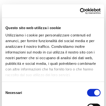
Orchestra i Pomeriggi Musicali
Governance
Storia
Direttore artistico
Direttore Emerito
Professori D’Orchestra
Questo sito web utilizza i cookie
Teatro Dal Verme
Utilizziamo i cookie per personalizzare contenuti ed
La Storia
I Protagonisti
annunci, per fornire funzionalità dei social media e per
I Festival
analizzare il nostro traffico. Condividiamo inoltre
Regolamento di Sala
informazioni sul modo in cui utilizza il nostro sito con i
Area Tecnica
Calendario
nostri partner che si occupano di analisi dei dati web,
Cartellone
pubblicità e social media, i quali potrebbero combinarle
I Pomeriggi Musicali
con altre informazioni che ha fornito loro o che hanno
Teatro Dal Verme
Biglietteria
raccolto dal suo utilizzo dei loro servizi.
Acquista
Selezione
Necessari
del
consenso