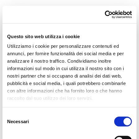
Orchestra i Pomeriggi Musicali
Governance
Storia
Direttore artistico
Direttore Emerito
Professori D’Orchestra
Questo sito web utilizza i cookie
Teatro Dal Verme
Utilizziamo i cookie per personalizzare contenuti ed
La Storia
I Protagonisti
annunci, per fornire funzionalità dei social media e per
I Festival
analizzare il nostro traffico. Condividiamo inoltre
Regolamento di Sala
informazioni sul modo in cui utilizza il nostro sito con i
Area Tecnica
Calendario
nostri partner che si occupano di analisi dei dati web,
Cartellone
pubblicità e social media, i quali potrebbero combinarle
I Pomeriggi Musicali
con altre informazioni che ha fornito loro o che hanno
Teatro Dal Verme
Biglietteria
raccolto dal suo utilizzo dei loro servizi.
Acquista
Selezione
Necessari
del
consenso