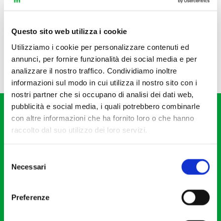
Questo sito web utilizza i cookie
Utilizziamo i cookie per personalizzare contenuti ed
annunci, per fornire funzionalità dei social media e per
analizzare il nostro traffico. Condividiamo inoltre
informazioni sul modo in cui utilizza il nostro sito con i
nostri partner che si occupano di analisi dei dati web,
pubblicità e social media, i quali potrebbero combinarle
con altre informazioni che ha fornito loro o che hanno
raccolto dal suo utilizzo dei loro servizi.
Selezione
Fondazione I Pomeriggi Musicali
Necessari
del
Via S. Giovanni sul Muro, 2
consenso
20121 Milano
Preferenze
Partita Iva 04410060158
Cod. Fisc. 80078650159