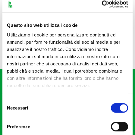
Questo sito web utilizza i cookie
Utilizziamo i cookie per personalizzare contenuti ed
annunci, per fornire funzionalità dei social media e per
analizzare il nostro traffico. Condividiamo inoltre
informazioni sul modo in cui utilizza il nostro sito con i
nostri partner che si occupano di analisi dei dati web,
pubblicità e social media, i quali potrebbero combinarle
con altre informazioni che ha fornito loro o che hanno
raccolto dal suo utilizzo dei loro servizi.
Selezione
Necessari
del
Fondazione I Pomeriggi Musicali
consenso
Via S. Giovanni sul Muro, 2
Preferenze
20121 Milano