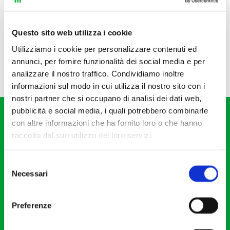
Questo sito web utilizza i cookie
Utilizziamo i cookie per personalizzare contenuti ed
annunci, per fornire funzionalità dei social media e per
analizzare il nostro traffico. Condividiamo inoltre
informazioni sul modo in cui utilizza il nostro sito con i
nostri partner che si occupano di analisi dei dati web,
pubblicità e social media, i quali potrebbero combinarle
con altre informazioni che ha fornito loro o che hanno
raccolto dal suo utilizzo dei loro servizi.
Selezione
Fondazione I Pomeriggi Musicali
Necessari
del
Via S. Giovanni sul Muro, 2
consenso
20121 Milano
Preferenze
Partita Iva 04410060158
Cod. Fisc. 80078650159