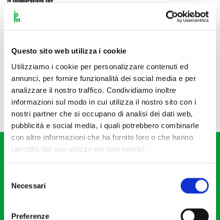
Questo sito web utilizza i cookie
Utilizziamo i cookie per personalizzare contenuti ed
annunci, per fornire funzionalità dei social media e per
analizzare il nostro traffico. Condividiamo inoltre
informazioni sul modo in cui utilizza il nostro sito con i
nostri partner che si occupano di analisi dei dati web,
pubblicità e social media, i quali potrebbero combinarle
con altre informazioni che ha fornito loro o che hanno
raccolto dal suo utilizzo dei loro servizi.
Selezione
Necessari
del
consenso
Fondazione I Pomeriggi Musicali
Via S. Giovanni sul Muro, 2
Preferenze