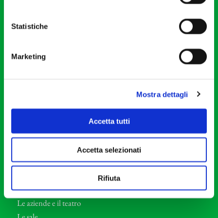
20121 Milano
Partita Iva 04410060158
Statistiche
Cod. Fisc. 80078650159
Tel: +39 02 87905
Marketing
Teatro Dal Verme
Via S. Giovanni sul Muro, 2
20121 Milano
Mostra dettagli
Orchestra I Pomeriggi Musicali
Accetta tutti
Storia
Direttore Artistico
Accetta selezionati
Direttore emerito
Professori d’Orchestra
Rifiuta
Eventi Corporate
Le aziende e il teatro
Le sale