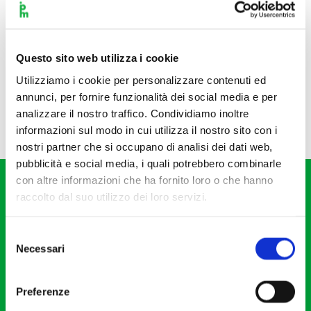
Questo sito web utilizza i cookie
Utilizziamo i cookie per personalizzare contenuti ed
annunci, per fornire funzionalità dei social media e per
analizzare il nostro traffico. Condividiamo inoltre
informazioni sul modo in cui utilizza il nostro sito con i
nostri partner che si occupano di analisi dei dati web,
pubblicità e social media, i quali potrebbero combinarle
con altre informazioni che ha fornito loro o che hanno
raccolto dal suo utilizzo dei loro servizi.
Selezione
Necessari
del
Fondazione I Pomeriggi Musicali
consenso
Via S. Giovanni sul Muro, 2
Preferenze
20121 Milano